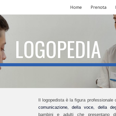
Home
Prenota
ip to main content
Skip to navigat
LOGOPEDIA
Il logopedista è la figura professionale
comunicazione, della voce, della deg
bambini e adulti che presentano dif