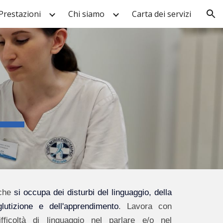
Prestazioni
Chi siamo
Carta dei servizi
ion
 che
si occupa dei disturbi del linguaggio, della
lutizione e dell'apprendimento
. Lavora con
ficoltà di linguaggio nel parlare e/o nel